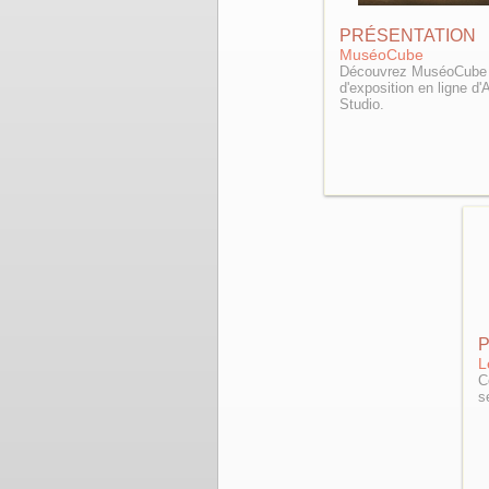
PRÉSENTATION
MuséoCube
Découvrez MuséoCube 
d'exposition en ligne d'
Studio.
L
C
s