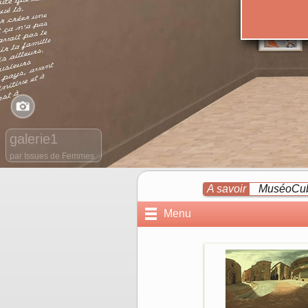
A savoir
MuséoCube
Muséocube
MuséoCube
Menu
MuséoCube
MuséoCube 
MuséoCube
MuséoCube
MuséoCube
MuséoCube