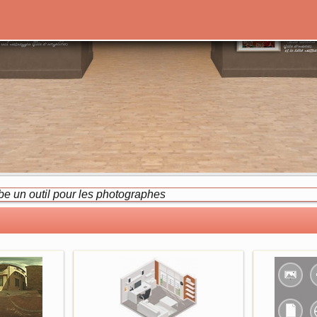
 un outil pour les photographes
 un outil pour les enseignants
 un outil pour les associations
 un outil pour les agents immobiliers
un outil pour les artistes
 un outil pour les auteurs
 un outil pour vous
 c'est 360° de liberté
 créez des expositions virtuelles