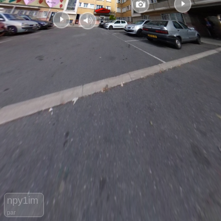
npy1im
par